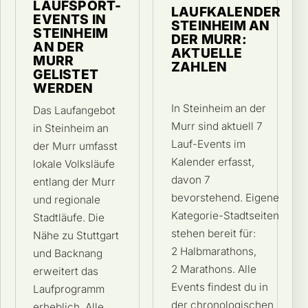
LAUFSPORT-
LAUFKALENDER
EVENTS IN
STEINHEIM AN
STEINHEIM
DER MURR:
AN DER
AKTUELLE
MURR
ZAHLEN
GELISTET
WERDEN
In Steinheim an der
Das Laufangebot
Murr sind aktuell 7
in Steinheim an
Lauf-Events im
der Murr umfasst
Kalender erfasst,
lokale Volksläufe
davon 7
entlang der Murr
bevorstehend. Eigene
und regionale
Kategorie-Stadtseiten
Stadtläufe. Die
stehen bereit für:
Nähe zu Stuttgart
2 Halbmarathons,
und Backnang
2 Marathons. Alle
erweitert das
Events findest du in
Laufprogramm
der chronologischen
erheblich. Alle