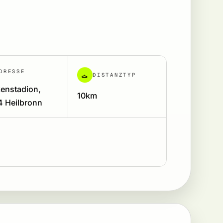
DRESSE
DISTANZTYP
enstadion,
10km
4 Heilbronn