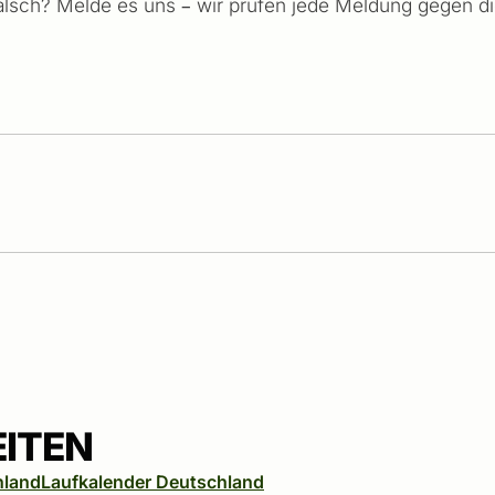
falsch? Melde es uns – wir prüfen jede Meldung gegen die 
EITEN
hland
Laufkalender Deutschland