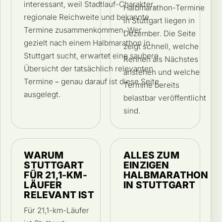
interessant, weil Stadtlauf-Charakter,
Halbmarathon-Termine
regionale Reichweite und bekannte
in Stuttgart liegen in
Termine zusammenkommen. Wer
Dezember. Die Seite
gezielt nach einem Halbmarathon in
zeigt schnell, welche
Stuttgart sucht, erwartet eine saubere
Rennen als Nächstes
Übersicht der tatsächlich relevanten
anstehen und welche
Termine – genau darauf ist diese Seite
Termine bereits
ausgelegt.
belastbar veröffentlicht
sind.
WARUM
ALLES ZUM
STUTTGART
EINZIGEN
FÜR 21,1-KM-
HALBMARATHON
LÄUFER
IN STUTTGART
RELEVANT IST
Für 21,1-km-Läufer