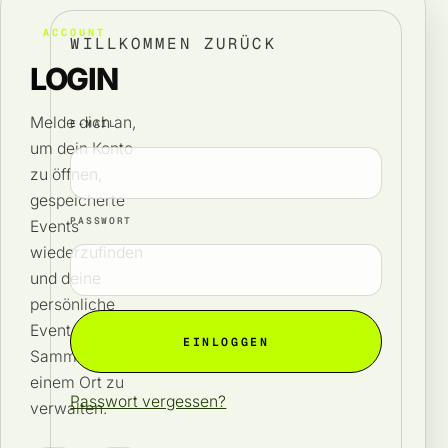
ACCOUNT
WILLKOMMEN ZURÜCK
LOGIN
Melde dich an,
E-MAIL
um dein Konto
zu öffnen,
gespeicherte
PASSWORT
Events
wiederzufinden
und deine
persönliche
Event-
EINLOGGEN
Sammlung an
einem Ort zu
Passwort vergessen?
verwalten.