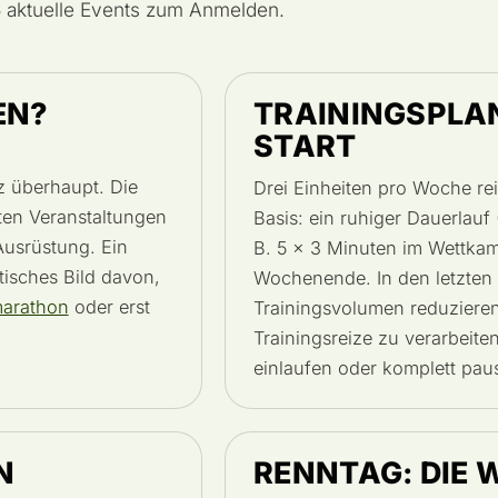
6 aktuelle Events zum Anmelden.
EN?
TRAININGSPLAN
START
z überhaupt. Die
Drei Einheiten pro Woche re
ten Veranstaltungen
Basis: ein ruhiger Dauerlauf 
Ausrüstung. Ein
B. 5 × 3 Minuten im Wettka
tisches Bild davon,
Wochenende. In den letzte
arathon
oder erst
Trainingsvolumen reduzieren 
Trainingsreize zu verarbeit
einlaufen oder komplett pau
N
RENNTAG: DIE 