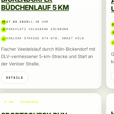
BÜDCHENLAUF 5 KM
27.09.2026
11:30 UHR
PARKPLATZ VOLKSBANK KÖLNBONN
VENLOER STRASSE 674-678, 50827 KÖLN
Flacher Veedelslauf durch Köln-Bickendorf mit
G
DLV-vermessener 5-km-Strecke und Start an
k
der Venloer Straße.
DETAILS
5 KM
NÜRNBERG