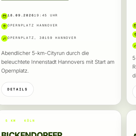
18.09.2026
19:45 UHR
OPERNPLATZ HANNOVER
OPERNPLATZ, 30159 HANNOVER
Abendlicher 5-km-Cityrun durch die
5
beleuchtete Innenstadt Hannovers mit Start am
R
Opernplatz.
d
DETAILS
5 KM
KÖLN
BICKENDORFER