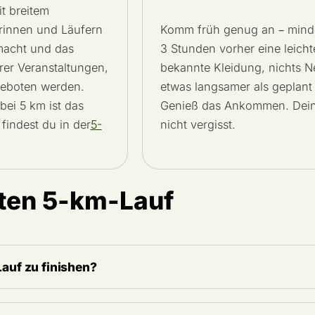
t breitem
rinnen und Läufern
Komm früh genug an – mindes
macht und das
3 Stunden vorher eine leich
rer Veranstaltungen,
bekannte Kleidung, nichts N
geboten werden.
etwas langsamer als geplant 
 bei 5 km ist das
Genieß das Ankommen. Dein e
findest du in der
5-
nicht vergisst.
sten 5-km-Lauf
Lauf zu finishen?