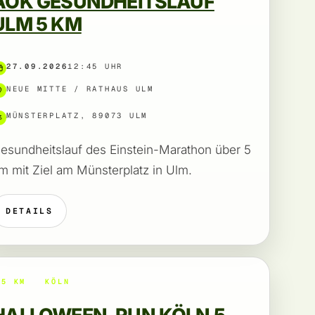
AOK GESUNDHEITSLAUF
ULM 5 KM
27.09.2026
12:45 UHR
NEUE MITTE / RATHAUS ULM
MÜNSTERPLATZ, 89073 ULM
esundheitslauf des Einstein-Marathon über 5
m mit Ziel am Münsterplatz in Ulm.
DETAILS
5 KM
KÖLN