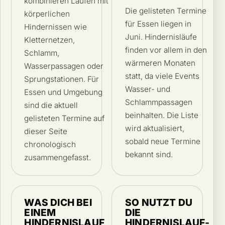
kombinieren Laufen mit
Die gelisteten Termine
körperlichen
für Essen liegen in
Hindernissen wie
Juni. Hindernisläufe
Kletternetzen,
finden vor allem in den
Schlamm,
wärmeren Monaten
Wasserpassagen oder
statt, da viele Events
Sprungstationen. Für
Wasser- und
Essen und Umgebung
Schlammpassagen
sind die aktuell
beinhalten. Die Liste
gelisteten Termine auf
wird aktualisiert,
dieser Seite
sobald neue Termine
chronologisch
bekannt sind.
zusammengefasst.
WAS DICH BEI
SO NUTZT DU
EINEM
DIE
HINDERNISLAUF
HINDERNISLAUF-