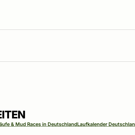
EITEN
läufe & Mud Races in Deutschland
Laufkalender Deutschla