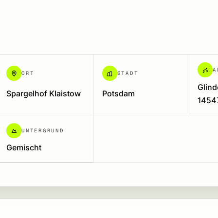
A
ORT
STADT
Glind
Spargelhof Klaistow
Potsdam
14547
UNTERGRUND
Gemischt