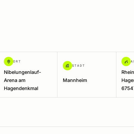
ORT
A
STADT
Nibelungenlauf-
Rhei
Arena am
Mannheim
Hage
Hagendenkmal
6754