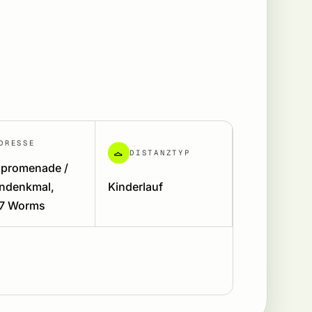
DRESSE
DISTANZTYP
npromenade /
ndenkmal,
Kinderlauf
7 Worms