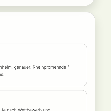
annheim, genauer: Rheinpromenade /
s.
€. Je nach Wettbewerb und