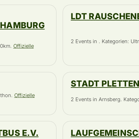
LDT RAUSCHENB
N HAMBURG
2 Events in . Kategorien: Ul
 10km.
Offizielle
STADT PLETTE
athon.
Offizielle
2 Events in Arnsberg. Kateg
BUS E.V.
LAUFGEMEINS