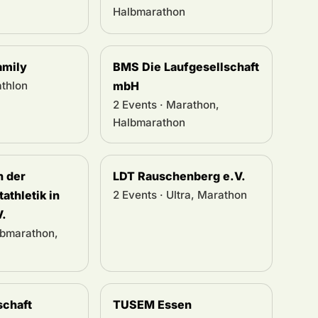
Halbmarathon
amily
BMS Die Laufgesellschaft
athlon
mbH
2 Events · Marathon,
Halbmarathon
n der
LDT Rauschenberg e.V.
athletik in
2 Events · Ultra, Marathon
V.
lbmarathon,
chaft
TUSEM Essen