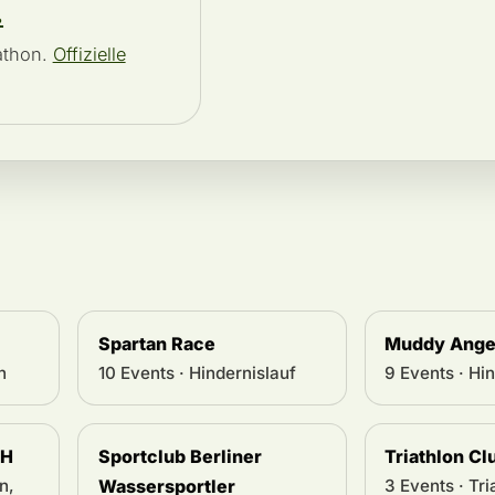
.
athon.
Offizielle
Spartan Race
Muddy Ange
h
10 Events · Hindernislauf
9 Events · Hi
bH
Sportclub Berliner
Triathlon Cl
n,
Wassersportler
3 Events · Tri