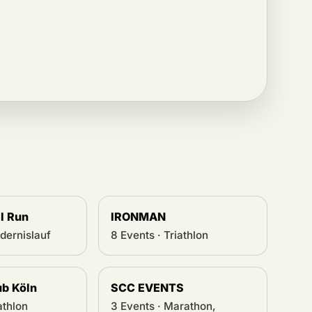
l Run
IRONMAN
ndernislauf
8 Events · Triathlon
ub Köln
SCC EVENTS
athlon
3 Events · Marathon,