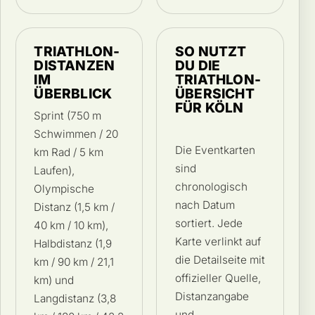
TRIATHLON-
SO NUTZT
DISTANZEN
DU DIE
IM
TRIATHLON-
ÜBERBLICK
ÜBERSICHT
FÜR KÖLN
Sprint (750 m
Schwimmen / 20
Die Eventkarten
km Rad / 5 km
sind
Laufen),
chronologisch
Olympische
nach Datum
Distanz (1,5 km /
sortiert. Jede
40 km / 10 km),
Karte verlinkt auf
Halbdistanz (1,9
die Detailseite mit
km / 90 km / 21,1
offizieller Quelle,
km) und
Distanzangabe
Langdistanz (3,8
und