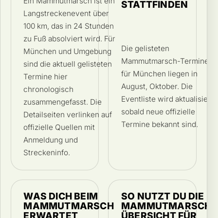
Ein Mammutmarsch ist ein
STATTFINDEN
Langstreckenevent über
100 km, das in 24 Stunden
zu Fuß absolviert wird. Für
Die gelisteten
München und Umgebung
Mammutmarsch-Termine
sind die aktuell gelisteten
für München liegen in
Termine hier
August, Oktober. Die
chronologisch
Eventliste wird aktualisiert,
zusammengefasst. Die
sobald neue offizielle
Detailseiten verlinken auf
Termine bekannt sind.
offizielle Quellen mit
Anmeldung und
Streckeninfo.
WAS DICH BEIM
SO NUTZT DU DIE
MAMMUTMARSCH
MAMMUTMARSCH-
ERWARTET
ÜBERSICHT FÜR