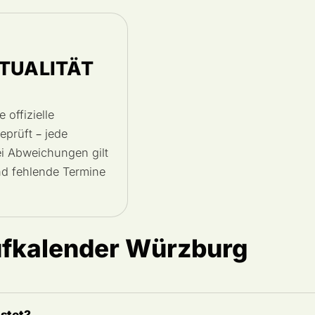
TUALITÄT
 offizielle
eprüft – jede
ei Abweichungen gilt
und fehlende Termine
ufkalender Würzburg
stet?