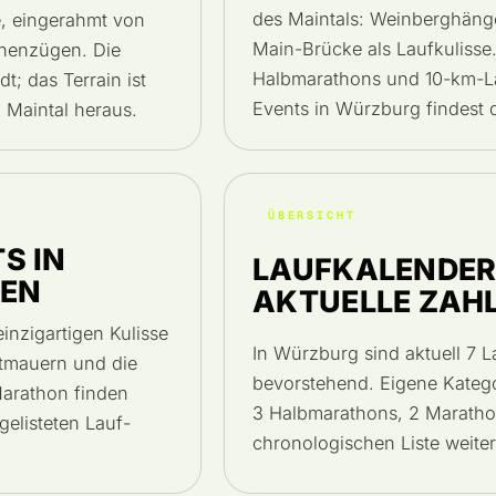
des Maintals: Weinberghänge
e, eingerahmt von
Main-Brücke als Laufkuliss
henzügen. Die
Halbmarathons und 10-km-Läuf
; das Terrain ist
Events in Würzburg findest 
 Maintal heraus.
ÜBERSICHT
S IN
LAUFKALENDER
DEN
AKTUELLE ZAH
inzigartigen Kulisse
In Würzburg sind aktuell 7 L
dtmauern und die
bevorstehend. Eigene Kategor
arathon finden
3 Halbmarathons, 2 Marathons
gelisteten Lauf-
chronologischen Liste weiter