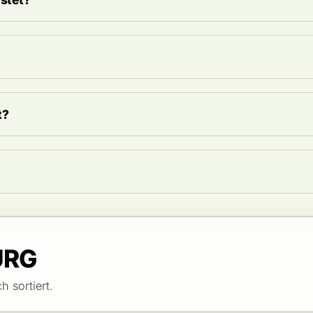
t?
URG
h sortiert.