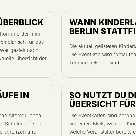
 ÜBERBLICK
WANN KINDERL
BERLIN STATTF
thon und der mini-
mplarisch für das
Die aktuell gelisteten Kinder
 Wer gezielt nach
Die Eventliste wird fortlaufen
ktuelle Übersicht der
Termine bekannt sind.
ÄUFE IN
SO NUTZT DU D
ÜBERSICHT FÜR
dene Altersgruppen –
Die Eventkarten sind chronol
r Schülerläufe bis
auf einen Blick, welcher Kind
tersgrenzen und
welche Veranstalter bereits e