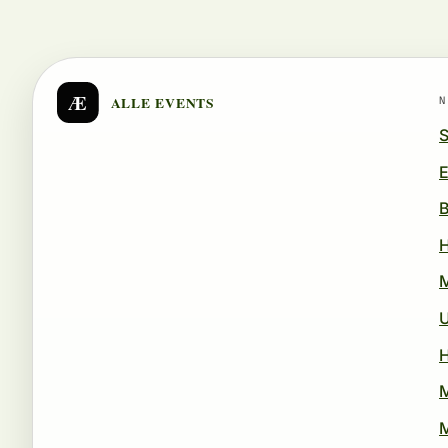
Æ
ALLE EVENTS
N
S
E
B
U
H