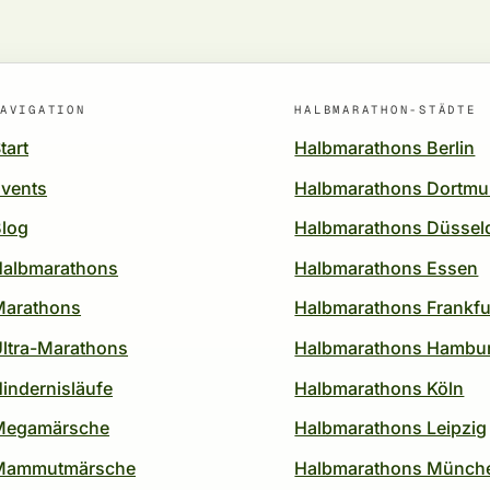
AVIGATION
HALBMARATHON-STÄDTE
tart
Halbmarathons Berlin
vents
Halbmarathons Dortm
log
Halbmarathons Düssel
Halbmarathons
Halbmarathons Essen
Marathons
Halbmarathons Frankfu
ltra-Marathons
Halbmarathons Hambu
indernisläufe
Halbmarathons Köln
Megamärsche
Halbmarathons Leipzig
Mammutmärsche
Halbmarathons Münch