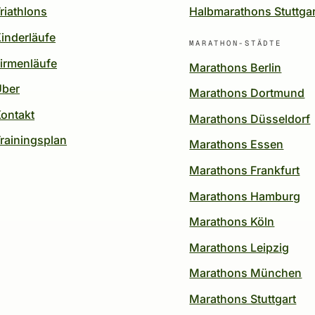
riathlons
Halbmarathons Stuttgar
inderläufe
MARATHON-STÄDTE
irmenläufe
Marathons Berlin
Über
Marathons Dortmund
ontakt
Marathons Düsseldorf
rainingsplan
Marathons Essen
Marathons Frankfurt
Marathons Hamburg
Marathons Köln
Marathons Leipzig
Marathons München
Marathons Stuttgart