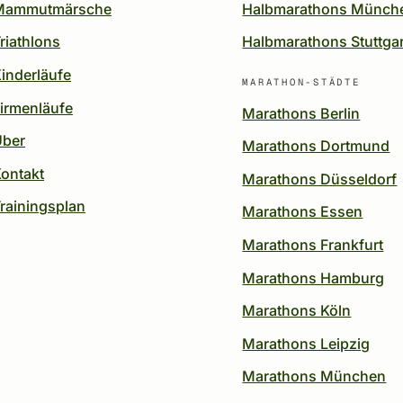
Mammutmärsche
Halbmarathons Münch
riathlons
Halbmarathons Stuttgar
inderläufe
MARATHON-STÄDTE
irmenläufe
Marathons Berlin
Über
Marathons Dortmund
ontakt
Marathons Düsseldorf
rainingsplan
Marathons Essen
Marathons Frankfurt
Marathons Hamburg
Marathons Köln
Marathons Leipzig
Marathons München