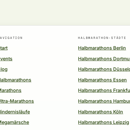
AVIGATION
HALBMARATHON-STÄDTE
tart
Halbmarathons Berlin
vents
Halbmarathons Dortm
log
Halbmarathons Düssel
Halbmarathons
Halbmarathons Essen
Marathons
Halbmarathons Frankfu
ltra-Marathons
Halbmarathons Hambu
indernisläufe
Halbmarathons Köln
Megamärsche
Halbmarathons Leipzig