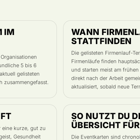
 IM
WANN FIRMENL
STATTFINDEN
Die gelisteten Firmenlauf-Te
Organisationen
Firmenläufe finden hauptsäc
undliche 5 bis 6
und starten meist am frühe
tuell gelisteten
direkt nach der Arbeit gemei
ch zusammengefasst.
aktualisiert, sobald neue Te
UFT
SO NUTZT DU D
ÜBERSICHT FÜ
eine kurze, gut zu
geist, Gesundheit
Die Eventkarten sind chrono