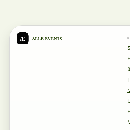
Æ
ALLE EVENTS
N
S
E
B
U
H