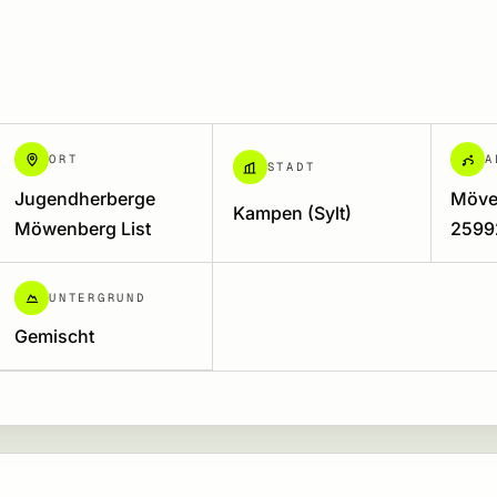
ORT
A
STADT
Jugendherberge
Möve
Kampen (Sylt)
Möwenberg List
25992
UNTERGRUND
Gemischt