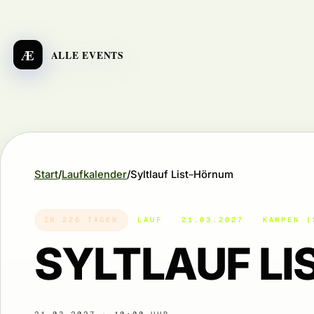
Æ
ALLE EVENTS
Start
Laufkalender
Syltlauf List–Hörnum
IN 226 TAGEN
LAUF
21.03.2027
KAMPEN (
SYLTLAUF L