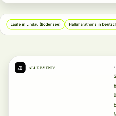
Läufe in Lindau (Bodensee)
Halbmarathons in Deutsc
Æ
ALLE EVENTS
N
S
E
B