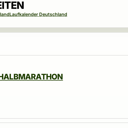
EITEN
land
Laufkalender Deutschland
– HALBMARATHON