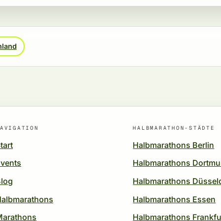
hland
AVIGATION
HALBMARATHON-STÄDTE
tart
Halbmarathons Berlin
vents
Halbmarathons Dortm
log
Halbmarathons Düssel
Halbmarathons
Halbmarathons Essen
Marathons
Halbmarathons Frankfu