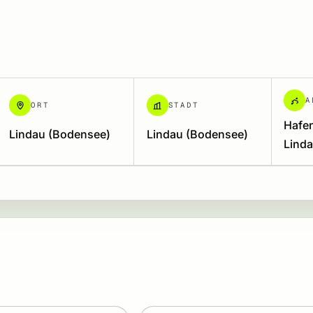
A
ORT
STADT
Hafen
Lindau (Bodensee)
Lindau (Bodensee)
Lind