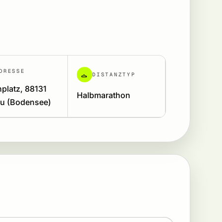
DRESSE
DISTANZTYP
platz, 88131
Halbmarathon
au (Bodensee)