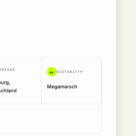
DRESSE
DISTANZTYP
urg,
Megamarsch
schland