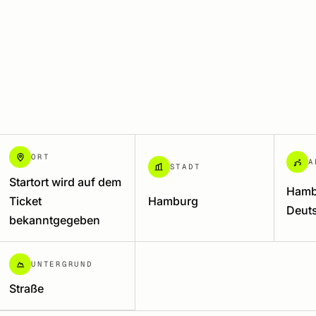
ORT
A
STADT
Startort wird auf dem
Hamb
Ticket
Hamburg
Deut
bekanntgegeben
UNTERGRUND
Straße