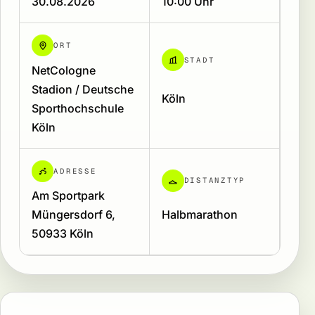
30.08.2026
10:00 Uhr
ORT
STADT
NetCologne
Stadion / Deutsche
Köln
Sporthochschule
Köln
ADRESSE
DISTANZTYP
Am Sportpark
Müngersdorf 6,
Halbmarathon
50933 Köln