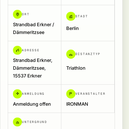
ORT
STADT
Strandbad Erkner /
Berlin
Dämmeritzsee
ADRESSE
DISTANZTYP
Strandbad Erkner,
Dämmeritzsee,
Triathlon
15537 Erkner
ANMELDUNG
VERANSTALTER
Anmeldung offen
IRONMAN
UNTERGRUND