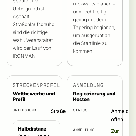
Seeufer. Der
rückwärts planen –
Untergrund ist
und rechtzeitig
Asphalt –
genug mit dem
Straßenlaufschuhe
Tapering beginnen,
sind die richtige
um ausgeruht an
Wahl. Veranstaltet
die Startlinie zu
wird der Lauf von
kommen.
IRONMAN.
STRECKENPROFIL
ANMELDUNG
Wettbewerbe und
Registrierung und
Profil
Kosten
UNTERGRUND
STATUS
Straße
Anmeldun
offen
Halbdistanz
ANMELDUNG
Zur