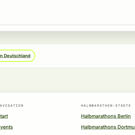
in Deutschland
AVIGATION
HALBMARATHON-STÄDTE
tart
Halbmarathons Berlin
vents
Halbmarathons Dortm