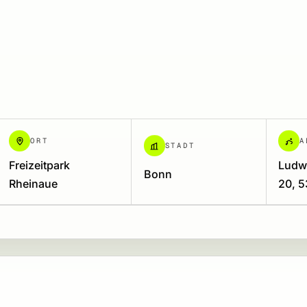
ORT
A
STADT
Freizeitpark
Ludwi
Bonn
Rheinaue
20, 