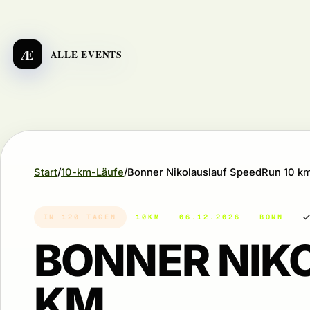
Æ
ALLE EVENTS
Start
10-km-Läufe
Bonner Nikolauslauf SpeedRun 10 k
IN 120 TAGEN
10KM
06.12.2026
BONN
BONNER NIK
KM