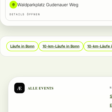
Waldparkplatz Gudenauer Weg
DETAILS ÖFFNEN
Läufe in Bonn
10-km-Läufe in Bonn
10-km-Läufe 
Æ
ALLE EVENTS
N
S
E