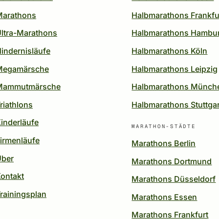
Marathons
Halbmarathons Frankfu
ltra-Marathons
Halbmarathons Hambu
indernisläufe
Halbmarathons Köln
Megamärsche
Halbmarathons Leipzig
Mammutmärsche
Halbmarathons Münch
riathlons
Halbmarathons Stuttgar
inderläufe
MARATHON-STÄDTE
irmenläufe
Marathons Berlin
Über
Marathons Dortmund
ontakt
Marathons Düsseldorf
rainingsplan
Marathons Essen
Marathons Frankfurt