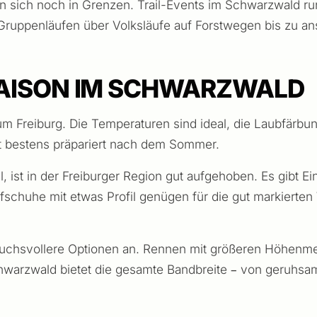
en sich noch in Grenzen. Trail-Events im Schwarzwald ru
 Gruppenläufen über Volksläufe auf Forstwegen bis zu a
SAISON IM SCHWARZWALD
 um Freiburg. Die Temperaturen sind ideal, die Laubfärb
st bestens präpariert nach dem Sommer.
, ist in der Freiburger Region gut aufgehoben. Es gibt E
aufschuhe mit etwas Profil genügen für die gut markier
nspruchsvollere Optionen an. Rennen mit größeren Höhen
chwarzwald bietet die gesamte Bandbreite – von geruhsam