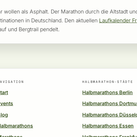
mehr wollen als Asphalt. Der Marathon durch die Altstadt
stinationen in Deutschland. Den aktuellen
Laufkalender Fr
uf und Bergtrail pendelt.
AVIGATION
HALBMARATHON-STÄDTE
tart
Halbmarathons Berlin
vents
Halbmarathons Dortm
log
Halbmarathons Düssel
Halbmarathons
Halbmarathons Essen
Marathons
Halbmarathons Frankfu