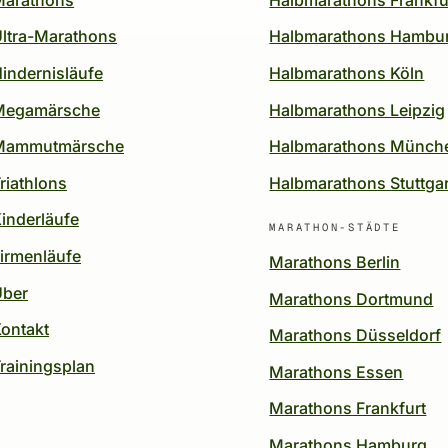
ltra-Marathons
Halbmarathons Hambu
indernisläufe
Halbmarathons Köln
Megamärsche
Halbmarathons Leipzig
Mammutmärsche
Halbmarathons Münch
riathlons
Halbmarathons Stuttgar
inderläufe
MARATHON-STÄDTE
irmenläufe
Marathons Berlin
Über
Marathons Dortmund
ontakt
Marathons Düsseldorf
rainingsplan
Marathons Essen
Marathons Frankfurt
Marathons Hamburg